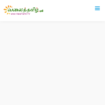
Deprecated
: mysql_connect(): The mysql extension is deprecated and will be
removed in the future: use mysqli or PDO instead in
/home/vtamil/valaitamil.tv/include/connect.php
on line
31