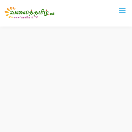
Deprecated
: mysql_connect(): The mysql extension is deprecated and will be
removed in the future: use mysqli or PDO instead in
/home/vtamil/valaitamil.tv/include/connect.php
on line
31