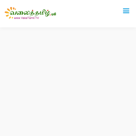
Deprecated
: mysql_connect(): The mysql extension is deprecated and will be
removed in the future: use mysqli or PDO instead in
/home/vtamil/valaitamil.tv/include/connect.php
on line
31