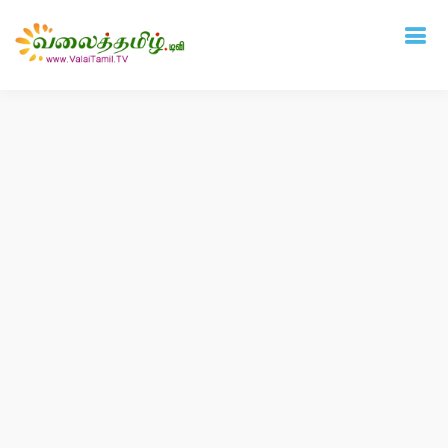
Deprecated
: mysql_connect(): The mysql extension is deprecated and will be
removed in the future: use mysqli or PDO instead in
/home/vtamil/valaitamil.tv/include/connect.php
on line
31