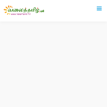
Deprecated
: mysql_connect(): The mysql extension is deprecated and will be
removed in the future: use mysqli or PDO instead in
/home/vtamil/valaitamil.tv/include/connect.php
on line
31