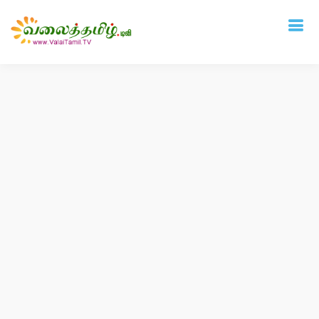
Deprecated
: mysql_connect(): The mysql extension is deprecated and will be
removed in the future: use mysqli or PDO instead in
/home/vtamil/valaitamil.tv/include/connect.php
on line
31