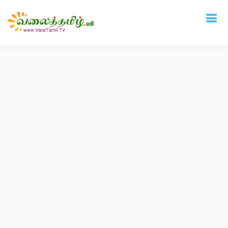
Deprecated
: mysql_connect(): The mysql extension is deprecated and will be
removed in the future: use mysqli or PDO instead in
/home/vtamil/valaitamil.tv/include/connect.php
on line
31