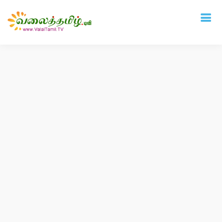
Deprecated
: mysql_connect(): The mysql extension is deprecated and will be
removed in the future: use mysqli or PDO instead in
/home/vtamil/valaitamil.tv/include/connect.php
on line
31