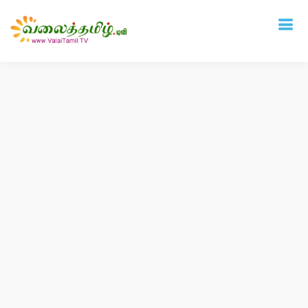
Deprecated
: mysql_connect(): The mysql extension is deprecated and will be
removed in the future: use mysqli or PDO instead in
/home/vtamil/valaitamil.tv/include/connect.php
on line
31