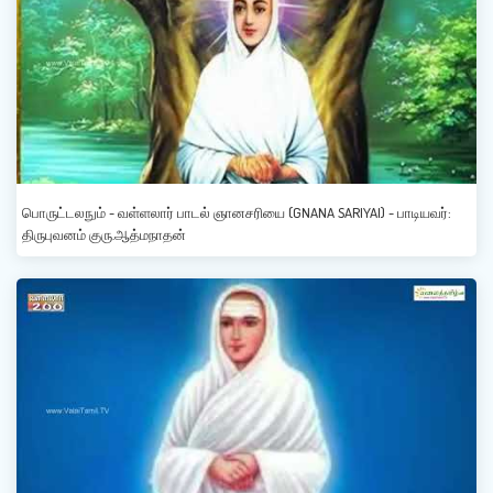
பொருட்டலநும் - வள்ளலார் பாடல் ஞானசரியை (GNANA SARIYAI) - பாடியவர்:
திருபுவனம் குரு.ஆத்மநாதன்