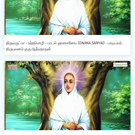
திருவருட்பா - உற்றமொழி - பாடல் ஞானசரியை (GNANA SARIYAI) - பாடியவர்:
திருபுவனம் குரு.ஆத்மநாதன்