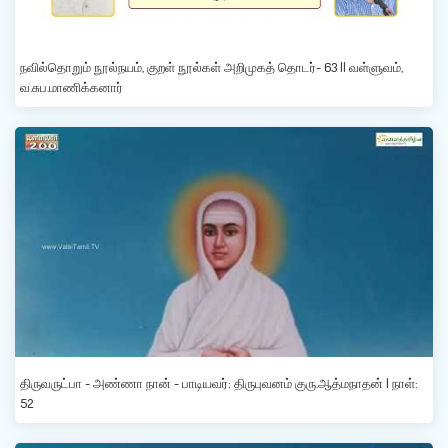
நவில்தொறும் நூல்நயம், குறள் நூல்கள் அறிமுகத் தொடர்- 63 || வள்ளுவம்,
வ.சுப.மாணிக்கனார்
திருவருட்பா - அண்ணா நான் - பாடியவர்: திருபுவனம் குரு.ஆத்மநாதன் | நாள்:
52