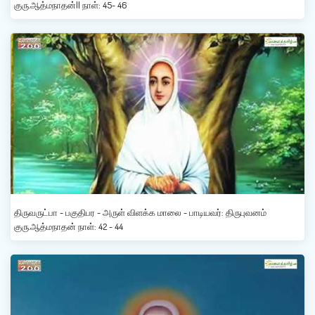
குரு.ஆத்மநாதன்|| நாள்: 45- 46
திருவருட்பா - பகுதிபர - அருள் விளக்க மாலை - பாடியவர்: திருபுவனம்
குரு.ஆத்மநாதன் நாள்: 42 - 44