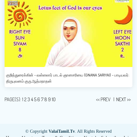
குறித்துரைக்கின் - வள்ளலார் பாடல் ஞானசரியை (GNANA SARIYAI) - பாடியவர்:
திருபுவனம் குரு.ஆத்மநாதன்
PAGE(S):
1
2
3
4
5
6
7
8
9
10
<< PREV
|
NEXT >>
© Copyright
ValaiTamil.Tv
. All Rights Reserved