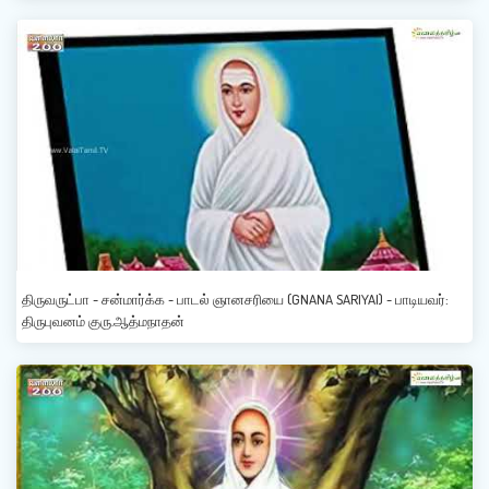
திருவருட்பா - சன்மார்க்க - பாடல் ஞானசரியை (GNANA SARIYAI) - பாடியவர்:
திருபுவனம் குரு.ஆத்மநாதன்