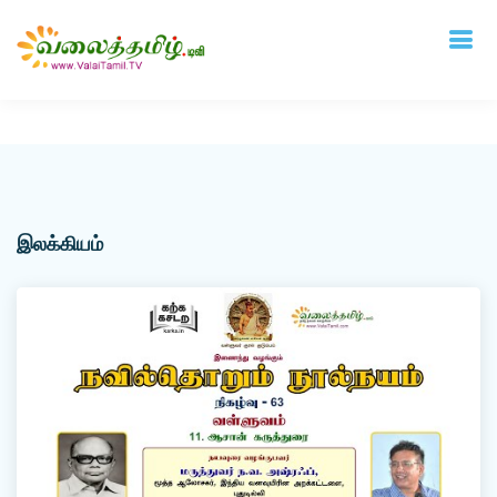
Deprecated
: mysql_connect(): The mysql extension is deprecated and will be
removed in the future: use mysqli or PDO instead in
/home/vtamil/valaitamil.tv/include/connect.php
on line
31
இலக்கியம்