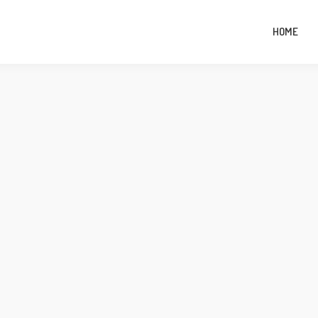
removed in the future: use mysqli or PDO instead in
/home/vtamil/valaitamil.
HOME