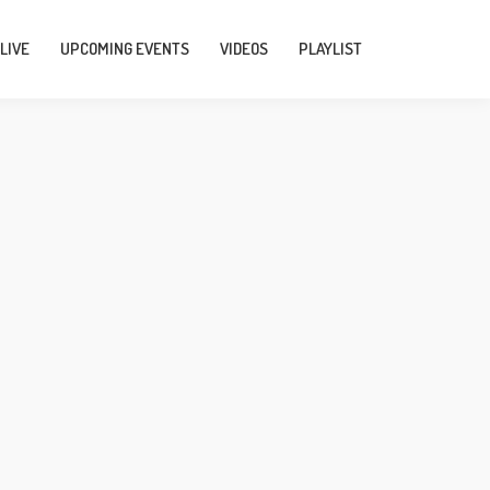
tv/include/connect.php
on line
31
LIVE
UPCOMING EVENTS
VIDEOS
PLAYLIST