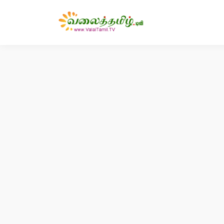
Deprecated
: mysql_connect(): The mysql extension is deprecated and will be 