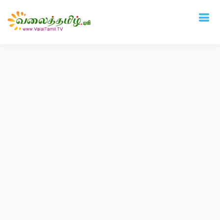
Deprecated
: mysql_connect(): The mysql extension is deprecated and will be
removed in the future: use mysqli or PDO instead in
/home/vtamil/valaitamil.tv/include/connect.php
on line
31