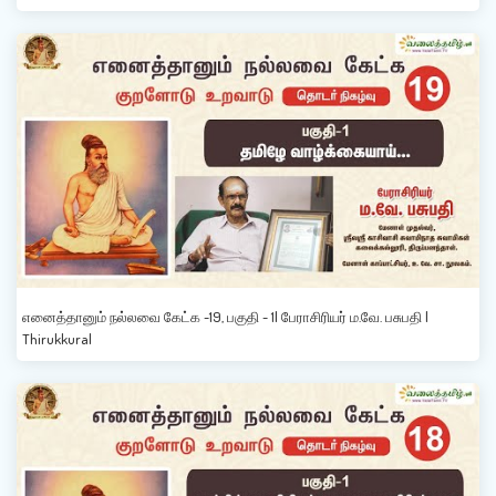
எனைத்தானும் நல்லவை கேட்க -19, பகுதி - 1| பேராசிரியர் ம.வே. பசுபதி |
Thirukkural