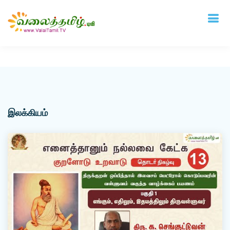
Deprecated
: mysql_connect(): The mysql extension is deprecated and will be
removed in the future: use mysqli or PDO instead in
/home/vtamil/valaitamil.tv/include/connect.php
on line
31
இலக்கியம்