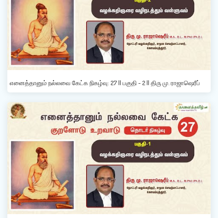
எனைத்தானும் நல்லவை கேட்க நிகழ்வு: 27 || பகுதி - 2 || திரு மு. ராஜாஷெரீப்