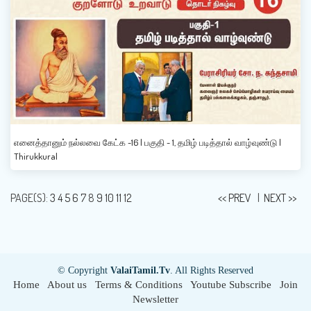
எனைத்தானும் நல்லவை கேட்க -16 | பகுதி - 1, தமிழ் படித்தால் வாழ்வுண்டு |
Thirukkural
PAGE(S):
3
4
5
6
7
8
9
10
11
12
<< PREV
|
NEXT >>
© Copyright
ValaiTamil.Tv
. All Rights Reserved
Home
About us
Terms & Conditions
Youtube Subscribe
Join
Newsletter