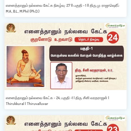
எனைத்தானும் நல்லவை கேட்க நிகழ்வு: 27 || பகுதி - 1 || திரு மு. ராஜாஷெரீப்
M.A., B.L., M.Phil (Ph.D.)
எனைத்தானும் நல்லவை கேட்க - 24, பகுதி -1 | திரு. சீனி வரதராஜன் |
Thirukkural | Thiruvalluvar