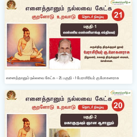
எனைத்தானும் நல்லவை கேட்க - 21, பகுதி - 1 பேராசிரியர் கு.மோகனராசு